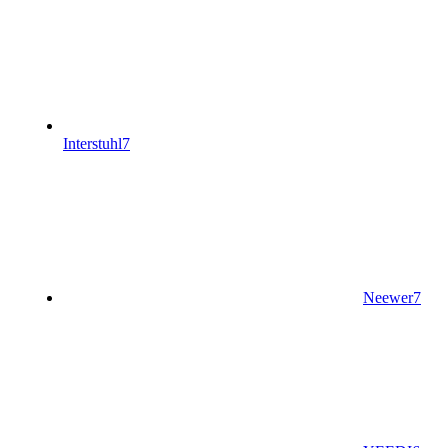
Interstuhl
7
Neewer
7