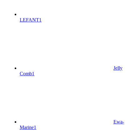
LEFANT
1
Jelly
Comb
1
Ewa-
Marine
1