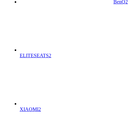
BenQ
2
ELITESEATS
2
XIAOMI
2