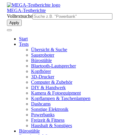
Direkt
zum
MEGA-Testberichte
Inhalt
Volltextsuche
Start
Tests
Übersicht & Suche
Saugroboter
Bürostühle
Bluetooth-Lautsprecher
Kopfhörer
3D-Drucker
Computer & Zubehör
DIY & Handwerk
Kamera & Fotoequipment
Kopflampen & Taschenlampen
Dashcams
Sonstige Elektronik
Powerbanks
Freizeit & Fitness
Haushalt & Sonstiges
Bürostühle