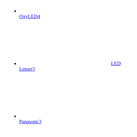
OxyLED
4
LED
Lenser
3
Panasonic
3