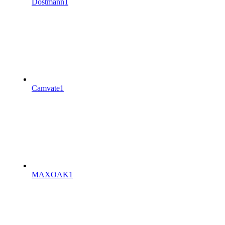
Dostmann
1
Camvate
1
MAXOAK
1