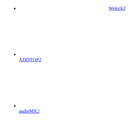
Welock
3
ADDTOP
2
audioMX
2