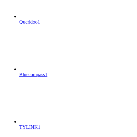
Queridoo
1
Bluecompass
1
TYLINK
1