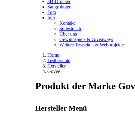
3D-Drucker
Saugroboter
Foto
Info
Kontakt
So teste ich
Über uns
Gewinnspiele & Giveaways
Weitere Testseiten & Webprojekte
Home
Testberichte
Hersteller
Govee
Produkt der Marke Gov
Hersteller Menü