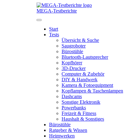
Direkt
zum
MEGA-Testberichte
Inhalt
Start
Tests
Übersicht & Suche
Saugroboter
Bürostühle
Bluetooth-Lautsprecher
Kopfhörer
3D-Drucker
Computer & Zubehör
DIY & Handwerk
Kamera & Fotoequipment
Kopflampen & Taschenlampen
Dashcams
Sonstige Elektronik
Powerbanks
Freizeit & Fitness
Haushalt & Sonstiges
Bürostühle
Ratgeber & Wissen
Heimwerken