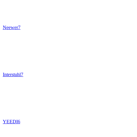
Neewer
7
Interstuhl
7
YEEDI
6