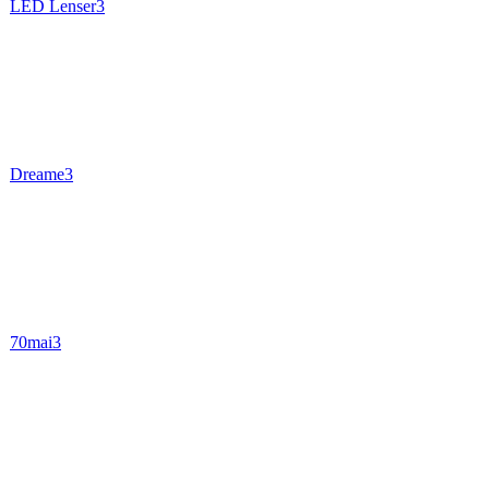
LED Lenser
3
Dreame
3
70mai
3