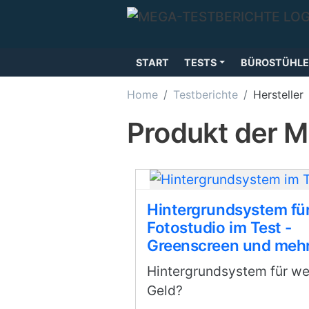
Direkt zum Inhalt
START
TESTS
BÜROSTÜHLE
Home
Testberichte
Hersteller
Produkt der 
Hintergrundsystem fü
Fotostudio im Test -
Greenscreen und meh
Hintergrundsystem für we
Geld?