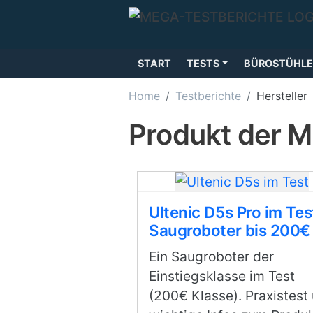
Direkt zum Inhalt
START
TESTS
BÜROSTÜHLE
Home
Testberichte
Hersteller
Produkt der M
Ultenic D5s Pro im Tes
Saugroboter bis 200€
Ein Saugroboter der
Einstiegsklasse im Test
(200€ Klasse). Praxistest