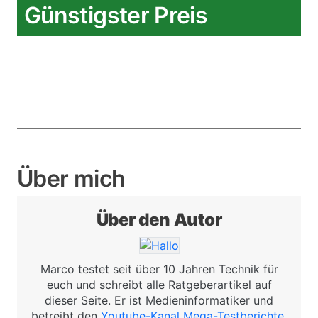
Günstigster Preis
Über mich
Über den Autor
Bild
Marco testet seit über 10 Jahren Technik für
euch und schreibt alle Ratgeberartikel auf
dieser Seite. Er ist Medieninformatiker und
betreibt den
Youtube-Kanal Mega-Testberichte.