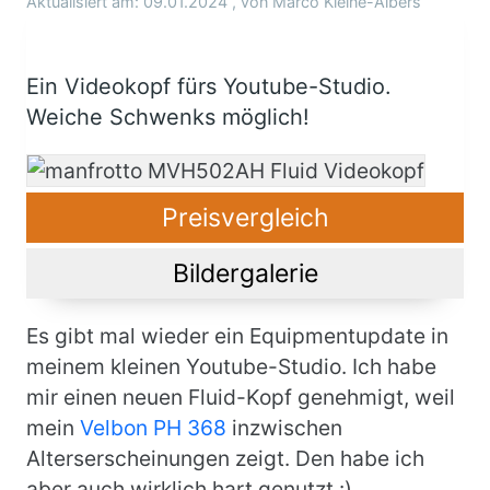
Aktualisiert am:
09.01.2024
, von
Marco Kleine-Albers
Ein Videokopf fürs Youtube-Studio.
Weiche Schwenks möglich!
Preisvergleich
Bildergalerie
Body
Es gibt mal wieder ein Equipmentupdate in
meinem kleinen Youtube-Studio. Ich habe
mir einen neuen Fluid-Kopf genehmigt, weil
mein
Velbon PH 368
inzwischen
Alterserscheinungen zeigt. Den habe ich
aber auch wirklich hart genutzt :)