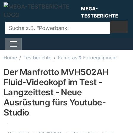
Direkt zum Inhalt
MEGA-
TESTBERICHTE
Home
Testberichte
Kameras & Fotoequipment
Der Manfrotto MVH502AH
Fluid-Videokopf im Test -
Langzeittest - Neue
Ausrüstung fürs Youtube-
Studio