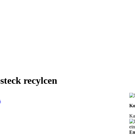
steck recylcen
s
Ko
Ka
ei
En