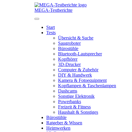
Direkt
zum
MEGA-Testberichte
Inhalt
Start
Tests
Übersicht & Suche
Saugroboter
Bürostühle
Bluetooth-Lautsprecher
Kopfhörer
3D-Drucker
Computer & Zubehör
DIY & Handwerk
Kamera & Fotoequipment
Kopflampen & Taschenlampen
Dashcams
Sonstige Elektronik
Powerbanks
Freizeit & Fitness
Haushalt & Sonstiges
Bürostühle
Ratgeber & Wissen
Heimwerken