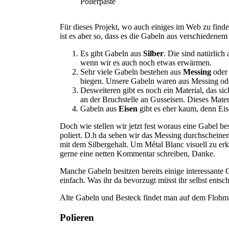
Polierpaste
Für dieses Projekt, wo auch einiges im Web zu finde
ist es aber so, dass es die Gabeln aus verschiedenem 
Es gibt Gabeln aus
Silber
. Die sind natürlich 
wenn wir es auch noch etwas erwärmen.
Sehr viele Gabeln bestehen aus
Messing
ode
biegen. Unsere Gabeln waren aus Messing ode
Desweiteren gibt es noch ein Material, das sic
an der Bruchstelle an Gusseisen. Dieses Materi
Gabeln aus
Eisen
gibt es eher kaum, denn Eise
Doch wie stellen wir jetzt fest woraus eine Gabel be
poliert. D.h da sehen wir das Messing durchscheinen
mit dem Silbergehalt. Um Métal Blanc visuell zu erke
gerne eine netten Kommentar schreiben, Danke.
Manche Gabeln besitzen bereits einige interessante
einfach. Was ihr da bevorzugt müsst ihr selbst entsc
Alte Gabeln und Besteck findet man auf dem Flohm
Polieren