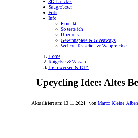
3D-Drucker
Saugroboter
Foto
Info
Kontakt
So teste ich
Über uns
Gewinnspiele & Giveaways
Weitere Testseiten & Webprojekte
Home
Ratgeber & Wissen
Heimwerken & DIY
Upcycling Idee: Altes Be
Aktualisiert am:
13.11.2024
, von
Marco Kleine-Alber