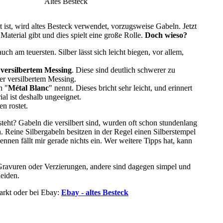
Altes Besteck
t ist, wird altes Besteck verwendet, vorzugsweise Gabeln. Jetzt
Material gibt und dies spielt eine große Rolle.
Doch wieso?
auch am teuersten. Silber lässt sich leicht biegen, vor allem,
r
versilbertem Messing
. Diese sind deutlich schwerer zu
r versilbertem Messing.
h "
Métal Blanc
" nennt. Dieses bricht sehr leicht, und erinnert
al ist deshalb ungeeignet.
n rostet.
steht? Gabeln die versilbert sind, wurden oft schon stundenlang
. Reine Silbergabeln besitzen in der Regel einen Silberstempel
nnen fällt mir gerade nichts ein. Wer weitere Tipps hat, kann
 Gravuren oder Verzierungen, andere sind dagegen simpel und
heiden.
arkt oder bei Ebay:
Ebay - altes Besteck