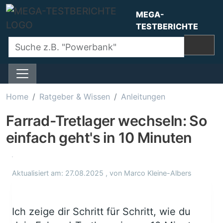
Direkt zum Inhalt
MEGA-
TESTBERICHTE
Home
Ratgeber & Wissen
Anleitungen
Farrad-Tretlager wechseln: So
einfach geht's in 10 Minuten
Aktualisiert am:
27.08.2025
, von
Marco Kleine-Albers
Ich zeige dir Schritt für Schritt, wie du