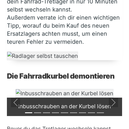
dein Fahrrad-Tretlager in nur 10 Minuten
selbst wechseln kannst.
Außerdem verrate ich dir einen wichtigen
Tipp, worauf du beim Kauf des neuen
Ersatzlagers achten musst, um einen
teuren Fehler zu vermeiden.
Body
Die Fahrradkurbel demontieren
Previous
Next
Inbusschrauben an der Kurbel lösen
Bevor du das Tretlager wechseln kannst,