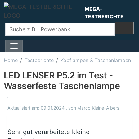
Direkt zum Inhalt
MEGA-
TESTBERICHTE
Home
Testberichte
Kopflampen & Taschenlampen
LED LENSER P5.2 im Test -
Wasserfeste Taschenlampe
Aktualisiert am:
09.01.2024
, von
Marco Kleine-Albers
Sehr gut verarbeitete kleine