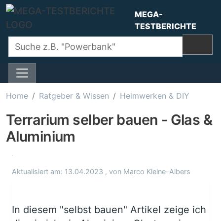
Direkt zum Inhalt
MEGA-
TESTBERICHTE
Home
Ratgeber & Wissen
Heimwerken & DIY
Terrarium selber bauen - Glas &
Aluminium
Aktualisiert am:
13.04.2023
, von
Marco Kleine-Albers
In diesem "selbst bauen" Artikel zeige ich